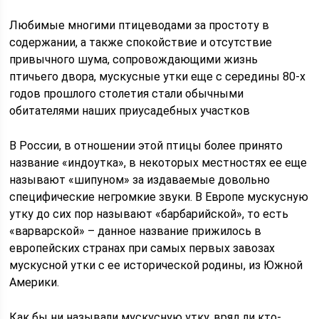
Любимые многими птицеводами за простоту в
содержании, а также спокойствие и отсутствие
привычного шума, сопровождающими жизнь
птичьего двора, мускусные утки еще с середины 80-х
годов прошлого столетия стали обычными
обитателями наших приусадебных участков
В России, в отношении этой птицы более принято
название «индоутка», в некоторых местностях ее еще
называют «шипуном» за издаваемые довольно
специфические негромкие звуки. В Европе мускусную
утку до сих пор называют «барбарийской», то есть
«варварской» – данное название прижилось в
европейских странах при самых первых завозах
мускусной утки с ее исторической родины, из Южной
Америки.
Как бы ни называли мускусную утку, вряд ли кто-