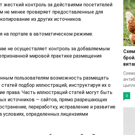
т жесткий контроль за действиями посетителей
ем не менее проверяет предоставленные для
 копирование из других источников.
 на портале в автоматическом режиме.
чае не осуществляет контроль за добавляемым
Схем
щепризнанной мировой практике размещения
брой
вита
Схема
анным пользователям возможность размещать
антиб
статей подбор иллюстраций, инструктируя их о
цыпля
е права. Часть иллюстраций статей могут быть
0
тых источников — сайтов, прямо разрешающих
остранение, переработку, исправление и развитие
на условиях, определенных лицензиями