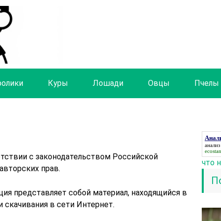
ролики
Куры
Лошади
Овцы
Пчелы
Анали
анализ
ecosta
етствии с законодательством Российской
что 
авторских прав.
П
ция представляет собой материал, находящийся в
 скачивания в сети Интернет.