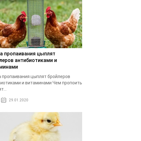
а пропаивания цыплят
леров антибиотиками и
минами
 пропаивания цыплят бройлеров
иотиками и витаминами Чем пропоить
т...
29.01.2020