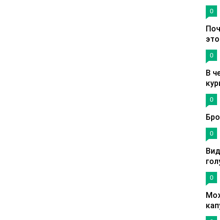
0
Поч
это
0
В ч
кур
0
Бро
0
Вид
гол
0
Мож
кап