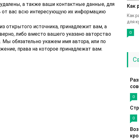
 удалены, а также ваши контактные данные, для
Как 
ть от вас всю интересующую их информацию
Как р
для к
 из открытого источника, принадлежит вам, а
0
еверно, либо вместо вашего указано авторство
м. Мы обязательно укажем имя автора, или по
ение, права на которое принадлежат вам.
С
Раз
сов
0
Стр
0
Воз
кро