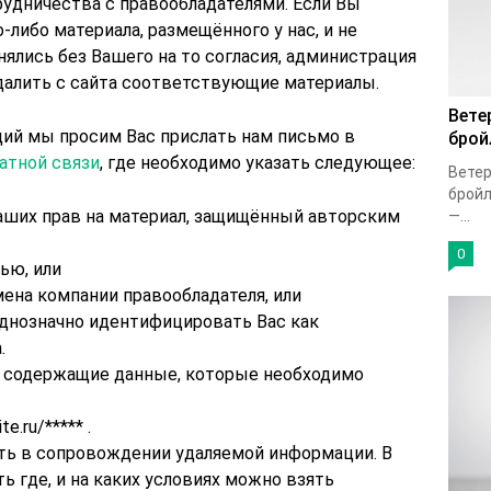
рудничества с правообладателями. Если Вы
-либо материала, размещённого у нас, и не
ялись без Вашего на то согласия, администрация
удалить с сайта соответствующие материалы.
Вете
ий мы просим Вас прислать нам письмо в
брой
атной связи
, где необходимо указать следующее:
Ветер
бройл
ших прав на материал, защищённый авторским
—...
0
ью, или
мена компании правообладателя, или
нозначно идентифицировать Вас как
.
, содержащие данные, которые необходимо
.ru/***** .
ть в сопровождении удаляемой информации. В
 где, и на каких условиях можно взять