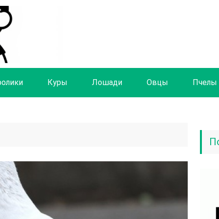
ролики
Куры
Лошади
Овцы
Пчелы
П