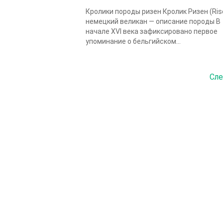
Кролики породы ризен Кролик Ризен (Ris
немецкий великан — описание породы В
начале XVI века зафиксировано первое
упоминание о бельгийском...
Сле