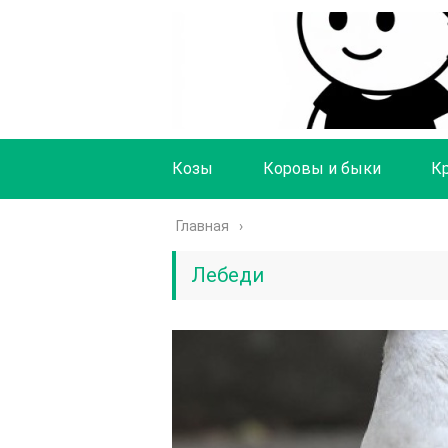
Козы
Коровы и быки
К
Главная
Лебеди