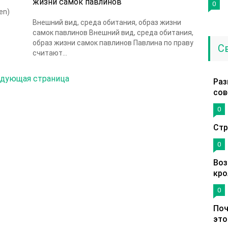
жизни самок павлинов
0
en)
Внешний вид, среда обитания, образ жизни
самок павлинов Внешний вид, среда обитания,
образ жизни самок павлинов Павлина по праву
С
считают...
дующая страница
Раз
сов
0
Стр
0
Воз
кро
0
Поч
это