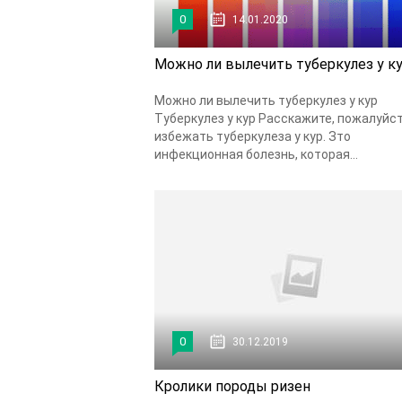
0
14.01.2020
Можно ли вылечить туберкулез у к
Можно ли вылечить туберкулез у кур
Туберкулез у кур Расскажите, пожалуйст
избежать туберкулеза у кур. Зто
инфекционная болезнь, которая...
0
30.12.2019
Кролики породы ризен