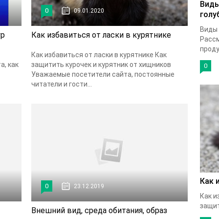
Виды
0
09.01.2020
голу
Виды 
ур
Как избавиться от ласки в курятнике
Рассм
проду
Как избавиться от ласки в курятнике Как
а, как
защитить курочек и курятник от хищников
0
Уважаемые посетители сайта, постоянные
читатели и гости...
Как 
0
23.12.2019
Как и
защит
Внешний вид, среда обитания, образ