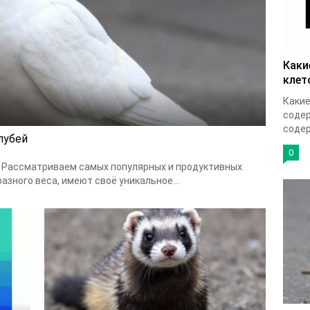
Каки
клет
Какие
соде
содер
лубей
0
 Рассматриваем самых популярных и продуктивных
зного веса, имеют своё уникальное...