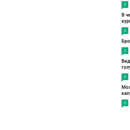
0
В ч
кур
0
Бро
0
Вид
гол
0
Мож
кап
0