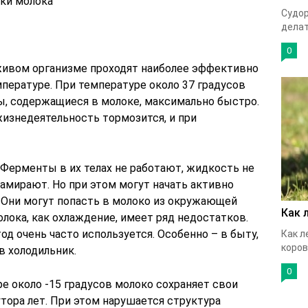
тки молока
Судор
делат
0
ивом организме проходят наиболее эффективно
пературе. При температуре около 37 градусов
, содержащиеся в молоке, максимально быстро.
жизнедеятельность тормозится, и при
 Ферменты в их телах не работают, жидкость не
амирают. Но при этом могут начать активно
 Они могут попасть в молоко из окружающей
Как 
олока, как охлаждение, имеет ряд недостатков.
од очень часто используется. Особенно – в быту,
Как л
коров
в холодильник.
0
е около -15 градусов молоко сохраняет свои
тора лет. При этом нарушается структура