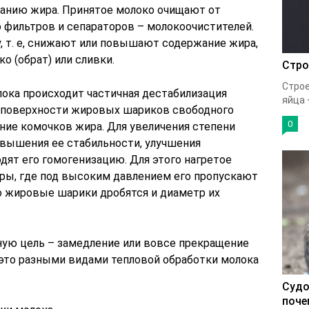
жанию жира. Принятое молоко очищают от
фильтров и сепараторов – молокоочистителей.
, т. е, снижают или повышают содержание жира,
о (обрат) или сливки.
Стро
Строе
лока происходит частичная дестабилизация
яйца —
 поверхности жировых шариков свободного
0
ние комочков жира. Для увеличения степени
вышения ее стабильности, улучшения
дят его гомогенизацию. Для этого нагретое
ры, где под высоким давлением его пропускают
го жировые шарики дробятся и диаметр их
ную цель – замедление или вовсе прекращение
 это разными видами тепловой обработки молока
Судо
поче