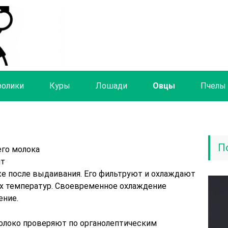
ролики
Куры
Лошади
Овцы
Пчелы
П
его молока
нт
же после выдаивания. Его фильтруют и охлаждают
х температур. Своевременное охлаждение
ение.
олоко проверяют по органолептическим