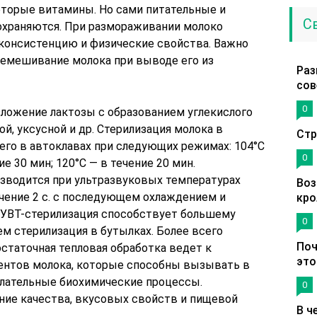
торые витамины. Но сами питательные и
С
охраняются. При размораживании молоко
консистенцию и физические свойства. Важно
ремешивание молока при выводе его из
Раз
сов
0
ложение лактозы с образованием углекислого
ой, уксусной и др. Стерилизация молока в
Стр
его в автоклавах при следующих режимах: 104°С
0
ие 30 мин; 120°С — в течение 20 мин.
изводится при ультразвуковых температурах
Воз
ечение 2 с. с последующем охлаждением и
кро
. УВТ-стерилизация способствует большему
0
м стерилизация в бутылках. Более всего
Поч
остаточная тепловая обработка ведет к
это
нтов молока, которые способны вызывать в
елательные биохимические процессы.
0
ие качества, вкусовых свойств и пищевой
В ч