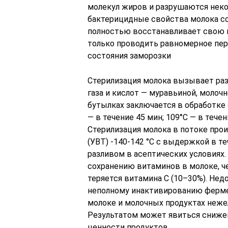
молекул жиров и разрушаются неко
бактерицидные свойства молока с
полностью восстанавливает свою 
только проводить равномерное пе
состояния заморозки
Стерилизация молока вызывает раз
газа и кислот — муравьиной, молочн
бутылках заключается в обработке 
— в течение 45 мин; 109°С — в течен
Стерилизация молока в потоке про
(УВТ) -140-142 °С с выдержкой в т
разливом в асептических условиях
сохранению витаминов в молоке, че
теряется витамина С (10–30%). Нед
неполному инактивированию ферме
молоке и молочных продуктах неж
Результатом может явиться снижен
ценности продуктов.