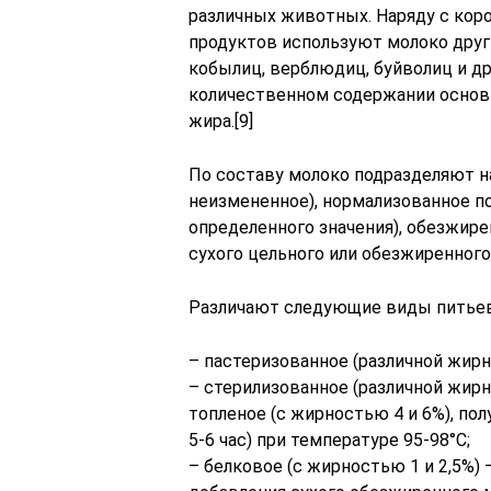
различных животных. Наряду с кор
продуктов используют молоко друг
кобылиц, верблюдиц, буйволиц и др
количественном содержании основ
жира.[9]
По составу молоко подразделяют на
неизмененное), нормализованное п
определенного значения), обезжире
сухого цельного или обезжиренного
Различают следующие виды питьев
– пастеризованное (различной жирност
– стерилизованное (различной жирности — 
топленое (с жирностью 4 и 6%), по
5-6 час) при температуре 95-98°С;
– белковое (с жирностью 1 и 2,5%)