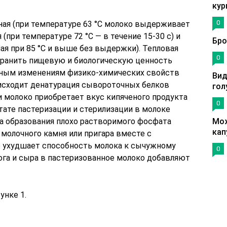
кур
0
ая (при температуре 63 °С молоко выдерживает
 (при температуре 72 °С — в течение 15-30 с) и
Бро
я при 85 °С и выше без выдержки). Тепловая
0
хранить пищевую и биологическую ценность
льным изменениям физико-химических свойств
Вид
оисходит денатурация сывороточных белков
гол
и молоко приобретает вкус кипяченого продукта
0
ьтате пастеризации и стерилизации в молоке
за образования плохо растворимого фосфата
Мож
кап
 молочного камня или пригара вместе с
о ухудшает способность молока к сычужному
0
га и сыра в пастеризованное молоко добавляют
унке 1.